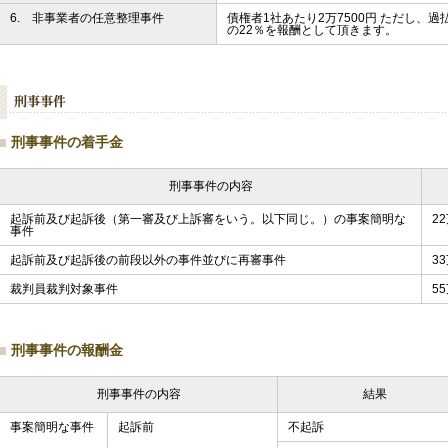
6. 非事業者の任意整理事件
債権者1社あたり2万7500円
ただし、過
の22％を報酬として頂きます。
刑事事件の着手金
刑事事件の内容
起訴前及び起訴後（第一審及び上訴審をいう。以下同じ。）の事案簡明な
2
事件
起訴前及び起訴後の前段以外の事件並びに再審事件
3
裁判員裁判対象事件
5
刑事事件の報酬金
刑事事件の内容
結果
事
案
簡
明
な
事
件
起訴前
不起訴