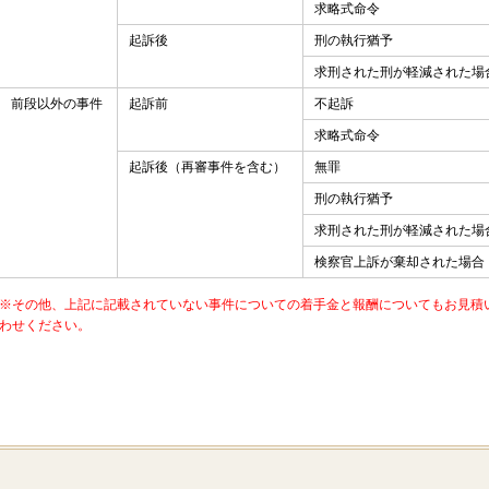
求略式命令
起訴後
刑の執行猶予
求刑された刑が軽減された場
前
段
以
外
の
事
件
起訴前
不起訴
求略式命令
起訴後
（再審事件を含む）
無罪
刑の執行猶予
求刑された刑が軽減された場
検察官上訴が棄却された場合
※その他、上記に記載されていない事件についての着手金と報酬についてもお見積
わせください。