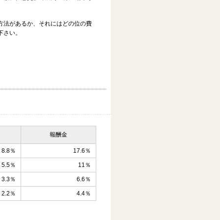
方法があるか、それにはどの位の費
下さい。
報酬金
8.8％
17.6％
5.5％
11％
3.3％
6.6％
2.2％
4.4％